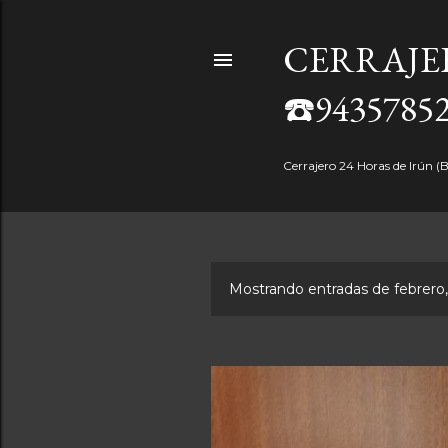
CERRAJE
☎️943578
Cerrajero 24 Horas de Irún (
Mostrando entradas de febrero
E
n
t
r