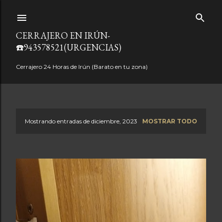
Ir al contenido principal
CERRAJERO EN IRÚN-
☎️943578521(URGENCIAS)
Cerrajero 24 Horas de Irún (Barato en tu zona)
Mostrando entradas de diciembre, 2023
MOSTRAR TODO
E
n
t
r
a