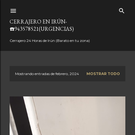
Ir al contenido principal
CERRAJERO EN IRÚN-
☎️943578521(URGENCIAS)
Cerrajero 24 Horas de Irún (Barato en tu zona)
Mostrando entradas de febrero, 2024
MOSTRAR TODO
E
n
t
r
a