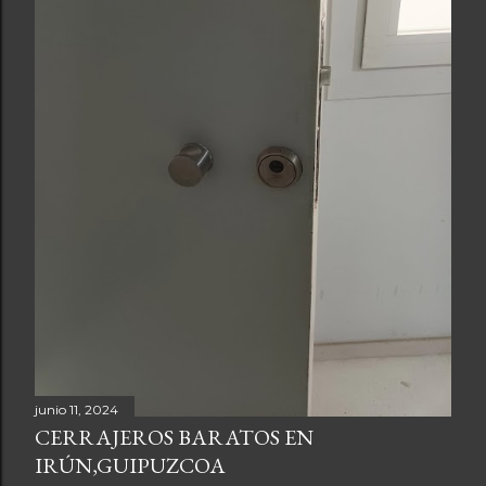
d
a
s
junio 11, 2024
CERRAJEROS BARATOS EN
IRÚN,GUIPUZCOA