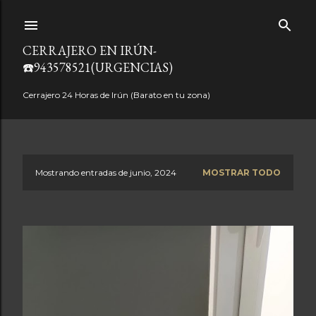
Ir al contenido principal
CERRAJERO EN IRÚN-
☎️943578521(URGENCIAS)
Cerrajero 24 Horas de Irún (Barato en tu zona)
Mostrando entradas de junio, 2024
MOSTRAR TODO
E
n
t
r
a