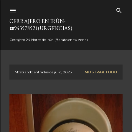
Ir al contenido principal
CERRAJERO EN IRÚN-
☎️943578521(URGENCIAS)
Cerrajero 24 Horas de Irún (Barato en tu zona)
Mostrando entradas de julio, 2023
MOSTRAR TODO
E
n
t
r
a