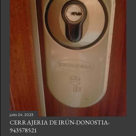
d
a
s
julio 24, 2023
CERRAJERIA DE IRÚN-DONOSTIA-
943578521